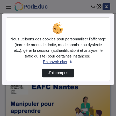
PodEduc
Rechercher
Accueil
Vidéos
89 vidéos trouvées
Nous utilisons des cookies pour personnaliser l’affichage
(barre de menu de droite, mode sombre ou dyslexie
Audio
Vidéo
etc.), gérer la session (authentification) et analyser le
trafic du site (pour certaines instances).
Direction de tri
↘
Tri
En savoir plus
J’ai compris
00:06:52