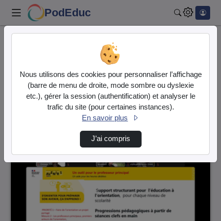
PodEduc
Rechercher
Accueil
Vidéos
3 vidéos trouvées
Nous utilisons des cookies pour personnaliser l’affichage
(barre de menu de droite, mode sombre ou dyslexie
Audio
Vidéo
etc.), gérer la session (authentification) et analyser le
trafic du site (pour certaines instances).
Direction de tri
↘
Tri
En savoir plus
J’ai compris
00:55:36