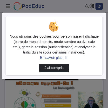
PodEduc
Rechercher
Accueil
Vidéos
1 vidéo trouvée
Nous utilisons des cookies pour personnaliser l’affichage
(barre de menu de droite, mode sombre ou dyslexie
Audio
Vidéo
etc.), gérer la session (authentification) et analyser le
trafic du site (pour certaines instances).
Direction de tri
↘
Tri
En savoir plus
J’ai compris
01:12:06