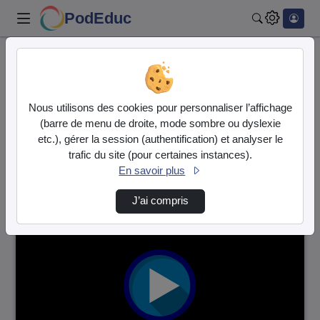
PodEduc
Rechercher
Accueil
Vidéos
20 vidéos trouvées
Nous utilisons des cookies pour personnaliser l’affichage
(barre de menu de droite, mode sombre ou dyslexie
Audio
Vidéo
etc.), gérer la session (authentification) et analyser le
trafic du site (pour certaines instances).
Direction de tri
↘
Tri
En savoir plus
J’ai compris
00:00:43