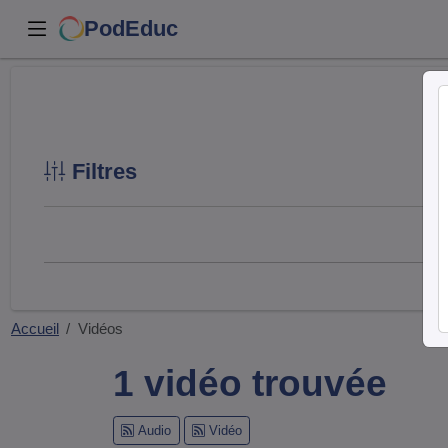
PodEduc
Filtres
Accueil
Vidéos
1 vidéo trouvée
Audio
Vidéo