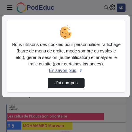
PodEduc
Rechercher
Accueil
CAREP Créteil
Les cafés de l'EP
Les Cafés De L'Ep #5 Marwan Mohammed
Nous utilisons des cookies pour personnaliser l’affichage
(barre de menu de droite, mode sombre ou dyslexie
CAREP Créteil
etc.), gérer la session (authentification) et analyser le
trafic du site (pour certaines instances).
Description de la chaîne
En savoir plus
Les cafés de l'EP
J’ai compris
Description du thème