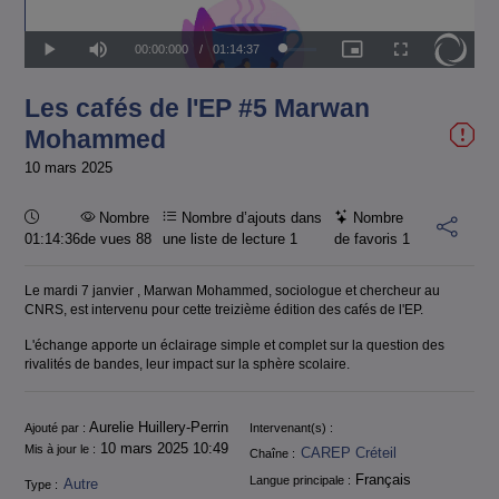
Temps
00:00:000
/
Durée
01:14:37
Chargé
:
Lecture
Sourdine
Image
Plein
3.03%
dans
écran
l'image
actuel
Les cafés de l'EP #5 Marwan
Mohammed
10 mars 2025
Durée :
Nombre
Nombre d’ajouts dans
Nombre
01:14:36
de vues 88
une liste de lecture
1
de favoris
1
Le mardi 7 janvier , Marwan Mohammed, sociologue et chercheur au
CNRS, est intervenu pour cette treizième édition des cafés de l'EP.
L'échange apporte un éclairage simple et complet sur la question des
rivalités de bandes, leur impact sur la sphère scolaire.
Informations
Aurelie Huillery-Perrin
Ajouté par :
Intervenant(s) :
10 mars 2025 10:49
Mis à jour le :
CAREP Créteil
Chaîne :
Français
Langue principale :
Autre
Type :