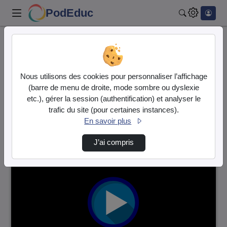
PodEduc
Rechercher
Accueil
Vidéos
3691 vidéos trouvées
Nous utilisons des cookies pour personnaliser l’affichage
(barre de menu de droite, mode sombre ou dyslexie
Audio
Vidéo
etc.), gérer la session (authentification) et analyser le
trafic du site (pour certaines instances).
Direction de tri
↘
Tri
En savoir plus
J’ai compris
00:29:46