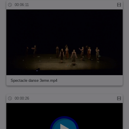
00:06:11
Spectacle danse 3eme.mp4
00:00:26