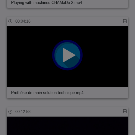
Playing with machines CHAMaDe 2.mp4
00:04:16
Prothèse de main solution technique.mp4
00:12:58