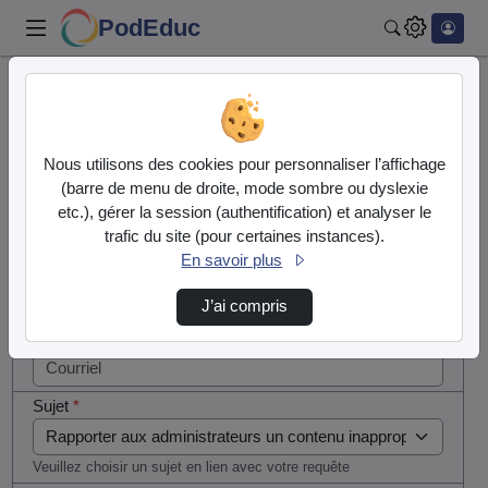
PodEduc
Rechercher
Cocher
Accueil
Contactez nous
cette case
si vous
Contactez nous
Nous utilisons des cookies pour personnaliser l’affichage
êtes un
(barre de menu de droite, mode sombre ou dyslexie
humain en
etc.), gérer la session (authentification) et analyser le
Votre message
métal
trafic du site (pour certaines instances).
(obligatoire)
En savoir plus
Nom
*
J’ai compris
Courriel
*
Sujet
*
Veuillez choisir un sujet en lien avec votre requête