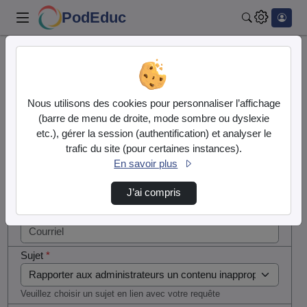
PodEduc
Rechercher
Cocher
Accueil
Contactez nous
cette case
si vous
Contactez nous
Nous utilisons des cookies pour personnaliser l’affichage
êtes un
(barre de menu de droite, mode sombre ou dyslexie
humain en
etc.), gérer la session (authentification) et analyser le
Votre message
métal
trafic du site (pour certaines instances).
(obligatoire)
En savoir plus
Nom
*
J’ai compris
Courriel
*
Sujet
*
Veuillez choisir un sujet en lien avec votre requête