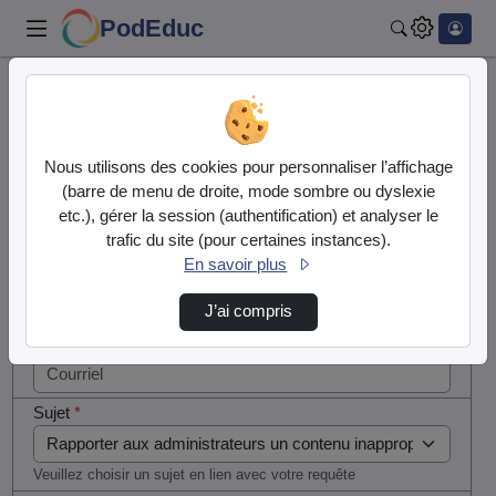
PodEduc
Rechercher
Cocher
Accueil
Contactez nous
cette case
si vous
Contactez nous
Nous utilisons des cookies pour personnaliser l’affichage
êtes un
(barre de menu de droite, mode sombre ou dyslexie
humain en
etc.), gérer la session (authentification) et analyser le
Votre message
métal
trafic du site (pour certaines instances).
(obligatoire)
En savoir plus
Nom
*
J’ai compris
Courriel
*
Sujet
*
Veuillez choisir un sujet en lien avec votre requête