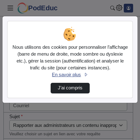
PodEduc
Rechercher
Cocher
Accueil
Contactez nous
cette case
si vous
Contactez nous
Nous utilisons des cookies pour personnaliser l’affichage
êtes un
(barre de menu de droite, mode sombre ou dyslexie
humain en
etc.), gérer la session (authentification) et analyser le
Votre message
métal
trafic du site (pour certaines instances).
(obligatoire)
En savoir plus
Nom
*
J’ai compris
Courriel
*
Sujet
*
Veuillez choisir un sujet en lien avec votre requête