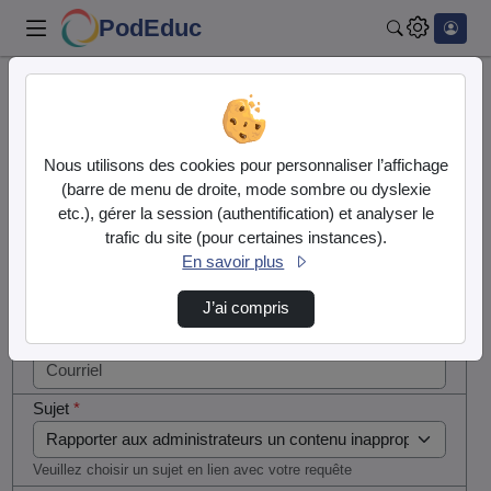
PodEduc
Rechercher
Cocher
Accueil
Contactez nous
cette case
si vous
Contactez nous
Nous utilisons des cookies pour personnaliser l’affichage
êtes un
(barre de menu de droite, mode sombre ou dyslexie
humain en
etc.), gérer la session (authentification) et analyser le
Votre message
métal
trafic du site (pour certaines instances).
(obligatoire)
En savoir plus
Nom
*
J’ai compris
Courriel
*
Sujet
*
Veuillez choisir un sujet en lien avec votre requête