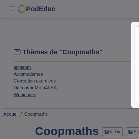
PodEduc
Thèmes de "Coopmaths"
apigeom
Automatismes
Correction exercices
Découvrir MathALÉA
Webinaires
Accueil
Coopmaths
Coopmaths
Vidéo
Au