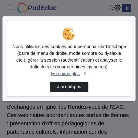
PodEduc
Rechercher
Accueil
DRAEAC-BFC
Rendez-vous de l'EAC - 2020-2021
Nous utilisons des cookies pour personnaliser l’affichage
DRAEAC-BFC
(barre de menu de droite, mode sombre ou dyslexie
Vidéo
Audio
etc.), gérer la session (authentification) et analyser le
trafic du site (pour certaines instances).
Rendez-vous de l'EAC - 2020-2021
En savoir plus
La DRAEAC propose aux enseignants comme à
J’ai compris
tous les acteurs concernés par l’éducation
artistique et culturelle un temps d’information et
d’échanges en ligne, les Rendez-vous de l’EAC.
Ces webinaires abordent toutes sortes de thèmes
: présentation d’offres pédagogiques de
partenaires culturels, information sur des