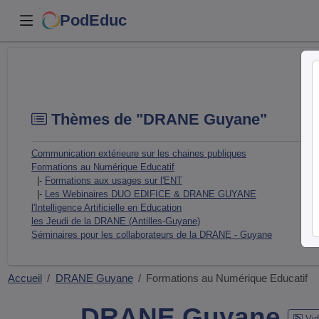
PodEduc
Thèmes de "DRANE Guyane"
Communication extérieure sur les chaines publiques
Formations au Numérique Educatif
|-
Formations aux usages sur l'ENT
|-
Les Webinaires DUO EDIFICE & DRANE GUYANE
l'Intelligence Artificielle en Education
les Jeudi de la DRANE (Antilles-Guyane)
Séminaires pour les collaborateurs de la DRANE - Guyane
Accueil
DRANE Guyane
Formations au Numérique Educatif
DRANE Guyane
Vid