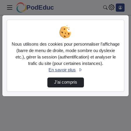
PodEduc
Rechercher
Accueil
DRANE Hauts de France
Numérique et inclusion
Nous utilisons des cookies pour personnaliser l’affichage
DRANE Hauts de France
(barre de menu de droite, mode sombre ou dyslexie
Vidéo
etc.), gérer la session (authentification) et analyser le
Audio
trafic du site (pour certaines instances).
En savoir plus
Numérique et inclusion
J’ai compris