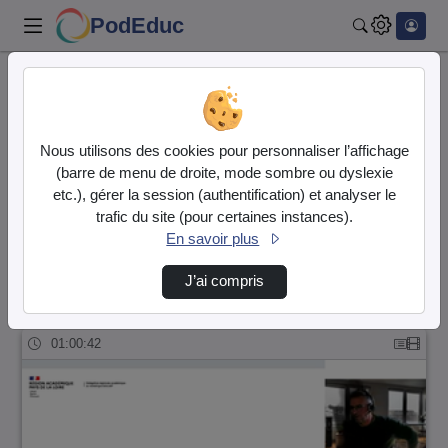
PodEduc
Rechercher
Accueil
DRANE Nantes
Accompagnement - formation
Compétences numériques
Nous utilisons des cookies pour personnaliser l’affichage
Accompagnement - formation
(barre de menu de droite, mode sombre ou dyslexie
etc.), gérer la session (authentification) et analyser le
Vidéo
Audio
trafic du site (pour certaines instances).
En savoir plus
Compétences numériques
J’ai compris
5 vidéos trouvées dans ce thème
01:00:42