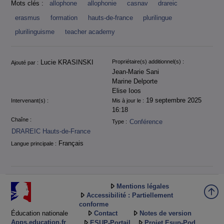
Mots clés :
allophone
allophonie
casnav
drareic
erasmus
formation
hauts-de-france
plurilingue
plurilinguisme
teacher academy
Informations
Lucie KRASINSKI
Propriétaire(s) additionnel(s) :
Ajouté par :
Jean-Marie Sani
Marine Delporte
Elise Ioos
19 septembre 2025
Intervenant(s) :
Mis à jour le :
16:18
Chaîne :
Conférence
Type :
DRAREIC Hauts-de-France
Français
Langue principale :
Mentions légales
Accessibilité : Partiellement
conforme
Éducation nationale
Contact
Notes de version
Apps.education.fr
ESUP-Portail
Projet Esup-Pod