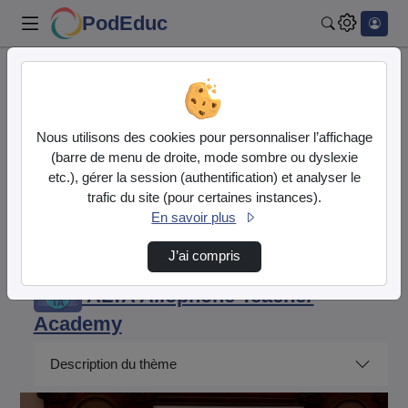
PodEduc
Rechercher
Accueil
DRAREIC Hauts-de-France
ALTA Allophone Teacher Academy
Nous utilisons des cookies pour personnaliser l’affichage
Alta Allophone Teacher Academy : Évaluation …
(barre de menu de droite, mode sombre ou dyslexie
etc.), gérer la session (authentification) et analyser le
DRAREIC Hauts-
trafic du site (pour certaines instances).
de-France
En savoir plus
Description de la chaîne
J’ai compris
ALTA Allophone Teacher
Academy
Description du thème