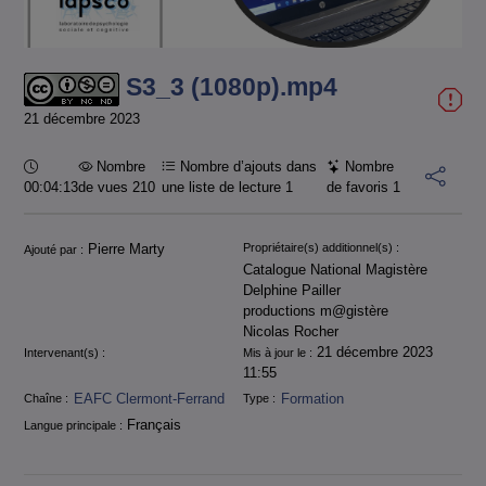
la
vidéo
S3_3 (1080p).mp4
21 décembre 2023
Durée :
Nombre
Nombre d’ajouts dans
Nombre
00:04:13
de vues 210
une liste de lecture
1
de favoris
1
Informations
Pierre Marty
Propriétaire(s) additionnel(s) :
Ajouté par :
Catalogue National Magistère
Delphine Pailler
productions m@gistère
Nicolas Rocher
21 décembre 2023
Intervenant(s) :
Mis à jour le :
11:55
EAFC Clermont-Ferrand
Formation
Chaîne :
Type :
Français
Langue principale :