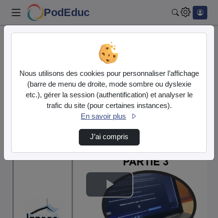
PodEduc
Rechercher
Accueil
EAFC Clermont-Ferrand
S3_3 (1080p).Mp4
Nous utilisons des cookies pour personnaliser l’affichage
EAFC Clermont-
(barre de menu de droite, mode sombre ou dyslexie
Ferrand
etc.), gérer la session (authentification) et analyser le
trafic du site (pour certaines instances).
Description de la chaîne
En savoir plus
J’ai compris
Lire