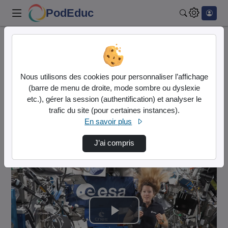
PodEduc
Rechercher
Accueil
Eduscol - STI
Brevet d'Initiation Aéronautique (BIA)
Nous utilisons des cookies pour personnaliser l’affichage
Esa Epsilon Mission Sophie Adenot Bia Messag…
(barre de menu de droite, mode sombre ou dyslexie
etc.), gérer la session (authentification) et analyser le
Eduscol - STI
trafic du site (pour certaines instances).
En savoir plus
Description de la chaîne
J’ai compris
Brevet d'Initiation Aéronautique (BIA)
Lire