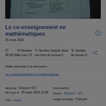
la
vidéo
Le co-enseignement en
mathématiques
25 mars 2024
Durée :
Nombre
Nombre d’ajouts dans
Nombre
00:08:20
de vues 57
une liste de lecture
0
de favoris
0
Vidéo associée à la ressource :
Le co-enseignement en mathématiques
Informations
Eduscol STI
Ajouté par :
Intervenant(s) :
25 mars 2024 11:58
Mis à jour le :
Eduscol - STI
Chaîne :
Français
Langue principale :
Autre
Type :