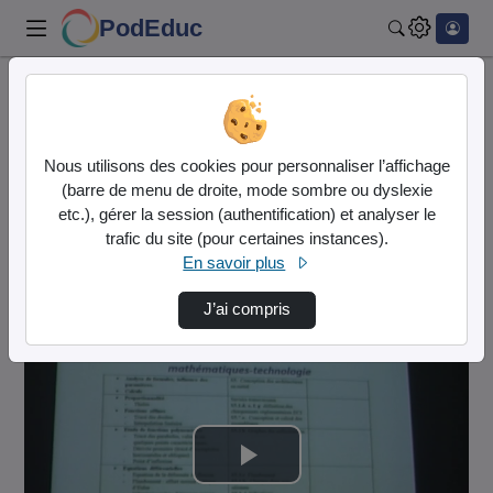
PodEduc
Rechercher
Accueil
Eduscol - STI
Brevet d'Initiation Aéronautique (BIA)
Nous utilisons des cookies pour personnaliser l’affichage
Le Co-Enseignement En Mathématiques
(barre de menu de droite, mode sombre ou dyslexie
etc.), gérer la session (authentification) et analyser le
Eduscol - STI
trafic du site (pour certaines instances).
En savoir plus
Description de la chaîne
J’ai compris
Brevet d'Initiation Aéronautique (BIA)
Lire