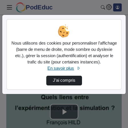
PodEduc
Rechercher
Accueil
Eduscol - STI
Culture Sciences de l'ingénieur
Vers La Conception Virtuelle : Quels Liens E…
Nous utilisons des cookies pour personnaliser l’affichage
(barre de menu de droite, mode sombre ou dyslexie
Eduscol - STI
etc.), gérer la session (authentification) et analyser le
trafic du site (pour certaines instances).
Description de la chaîne
En savoir plus
Culture Sciences de l'ingénieur
J’ai compris
Lire