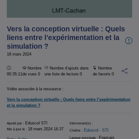
la
vidéo
Vers la conception virtuelle : Quels
liens entre l’expérimentation et la
simulation ?
18 mars 2024
Durée :
Nombre
Nombre d’ajouts dans
Nombre
00:35:11
de vues 0
une liste de lecture
0
de favoris
0
Vidéo associée à la ressource :
Vers la conception virtuelle : Quels liens entre l’expérimentation
et la simulation ?
Informations
Eduscol STI
Ajouté par :
Intervenant(s) :
18 mars 2024 16:37
Mis à jour le :
Eduscol - STI
Chaîne :
Français
Langue principale :
Type :