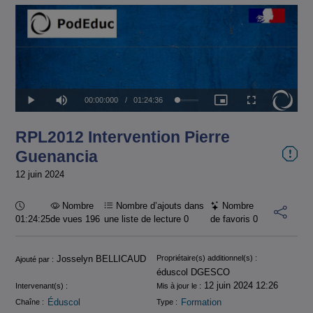
Temps
00:00:000
/
Durée
01:24:36
Chargé
:
Lecture
Sourdine
Image
Plein
2.73%
dans
écran
l'image
actuel
RPL2012 Intervention Pierre
Guenancia
12 juin 2024
Durée :
Nombre
Nombre d’ajouts dans
Nombre
01:24:25
de vues 196
une liste de lecture
0
de favoris
0
Informations
Josselyn BELLICAUD
Propriétaire(s) additionnel(s) :
Ajouté par :
éduscol DGESCO
12 juin 2024 12:26
Intervenant(s) :
Mis à jour le :
Éduscol
Formation
Chaîne :
Type :