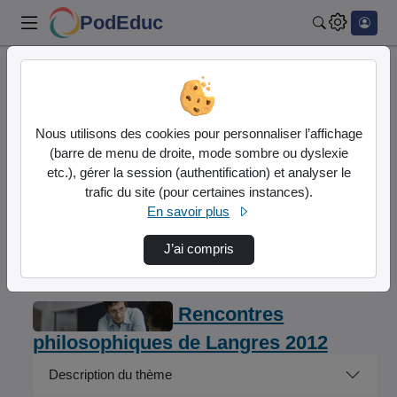
PodEduc
Rechercher
Accueil
Éduscol
1-ENSEIGNEMENT ET FORMATION
Se former
Nous utilisons des cookies pour personnaliser l’affichage
Seminaires et rendez-vous nationaux
(barre de menu de droite, mode sombre ou dyslexie
Rencontres philosophiques de Langres
etc.), gérer la session (authentification) et analyser le
Rencontres philosophiques de Langres 2012
trafic du site (pour certaines instances).
Rpl2012 Intervention Pierre Guenancia
En savoir plus
Éduscol
J’ai compris
Description de la chaîne
Rencontres
philosophiques de Langres 2012
Description du thème