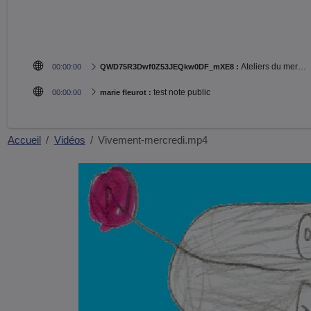
Ateliers du mercredi matin à la Médiathèque municipale de Biarritz - 6 séances - avril 2022.
00:00:00
QWD75R3Dwf0Z53JEQkw0DF_mXE8 :
test note public
00:00:00
marie fleurot :
Accueil
Vidéos
Vivement-mercredi.mp4