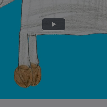
Lire
la
vidéo