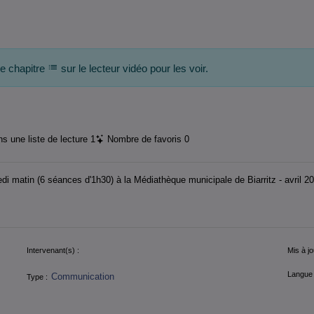
de chapitre
sur le lecteur vidéo pour les voir.
s une liste de lecture
1
Nombre de favoris
0
di matin (6 séances d'1h30) à la Médiathèque municipale de Biarritz - avril 2
Intervenant(s) :
Mis à jo
Langue 
Communication
Type :