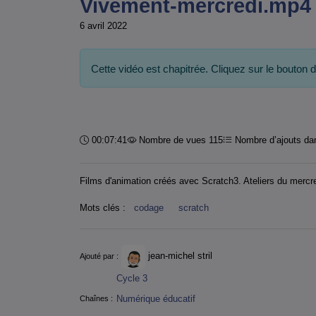
Vivement-mercredi.mp4
6 avril 2022
Cette vidéo est chapitrée. Cliquez sur le bouton 
Durée :
00:07:41
Nombre de vues 115
Nombre d’ajouts dan
Films d'animation créés avec Scratch3. Ateliers du mercre
Mots clés :
codage
scratch
Informations
jean-michel stril
Ajouté par :
Cycle 3
Numérique éducatif
Chaînes :