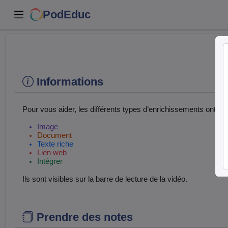
PodEduc
Informations
Pour vous aider, les différents types d’enrichissements ont de
Image
Document
Texte riche
Lien web
Intégrer
Ils sont visibles sur la barre de lecture de la vidéo.
Prendre des notes