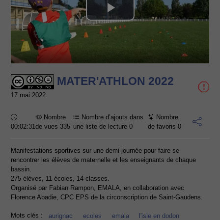
Lire
la
vidéo
MATER'ATHLON 2022
17 mai 2022
Durée :
Nombre
Nombre d’ajouts dans
Nombre
00:02:31
de vues 335
une liste de lecture
0
de favoris
0
Manifestations sportives sur une demi-journée pour faire se
rencontrer les élèves de maternelle et les enseignants de chaque
bassin.
275 élèves, 11 écoles, 14 classes.
Organisé par Fabian Rampon, EMALA, en collaboration avec
Florence Abadie, CPC EPS de la circonscription de Saint-Gaudens.
Mots clés :
aurignac
ecoles
emala
l'isle en dodon