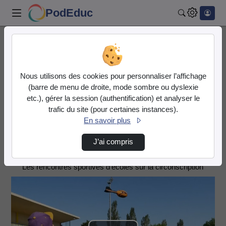
PodEduc
Rechercher
Accueil
IEN SAINT-GAUDENS (HG13)
Rencontres sportives
Mater'athlon 2022
Nous utilisons des cookies pour personnaliser l’affichage
(barre de menu de droite, mode sombre ou dyslexie
IEN SAINT-GAUDENS
etc.), gérer la session (authentification) et analyser le
(HG13)
trafic du site (pour certaines instances).
En savoir plus
Description de la chaîne
J’ai compris
Rencontres sportives
Les rencontres sportives d'écoles sur la circonscription