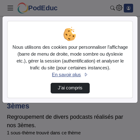
PodEduc
Rechercher
Accueil
Ile-de-France - Collège Nicolas Boileau - Chennevières
Nous utilisons des cookies pour personnaliser l’affichage
sur Marne
(barre de menu de droite, mode sombre ou dyslexie
3èmes
etc.), gérer la session (authentification) et analyser le
Ile-de-France - Collège Nicolas
trafic du site (pour certaines instances).
En savoir plus
Boileau - Chennevières sur
Marne
J’ai compris
Vidéo
Audio
3èmes
Regroupement de divers podcasts réalisés par
nos 3èmes.
1 sous-thème trouvé dans ce thème