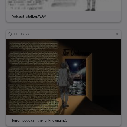
Podcast_stalker.WAV
00:03:53
Horror_podcast_the_unknown.mp3