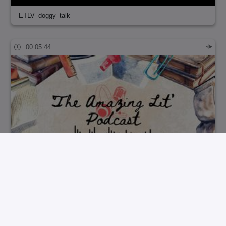
ETLV_doggy_talk
00:05:44
The_amazing_lit_podcast#4_the_rosa_parks_s…
00:03:10