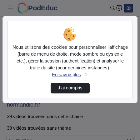
PodEduc
Rechercher
Accueil
Normandie - Le MicroLycée - Caen
Normandie - Le MicroLycée -
Nous utilisons des cookies pour personnaliser l’affichage
(barre de menu de droite, mode sombre ou dyslexie
Caen
Vidéo
Audio
etc.), gérer la session (authentification) et analyser le
trafic du site (pour certaines instances).
En savoir plus
J’ai compris
Site web :
https://micro-lycee-caen.lycee.ac-
normandie.fr/
39 vidéos trouvées dans cette chaine
39 vidéos trouvées sans thème