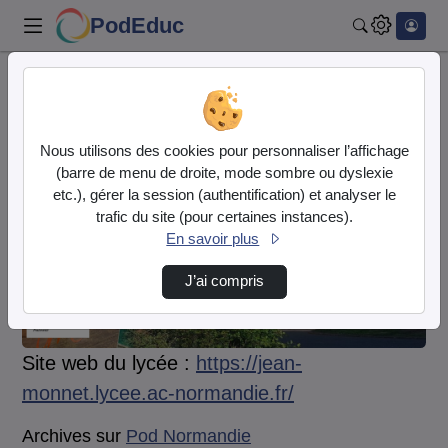
PodEduc
Rechercher
Accueil
Normandie - Lycée Jean Monnet - Mortagne au Perche
Nous utilisons des cookies pour personnaliser l’affichage
Normandie - Lycée Jean
(barre de menu de droite, mode sombre ou dyslexie
etc.), gérer la session (authentification) et analyser le
Monnet - Mortagne au Perche
trafic du site (pour certaines instances).
En savoir plus
Vidéo
Audio
J’ai compris
Site web du lycée :
https://jean-
monnet.lycee.ac-normandie.fr/
Archives sur
Pod Normandie