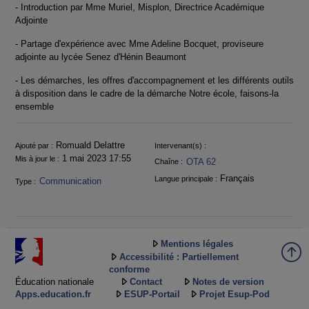
- Introduction par Mme Muriel, Misplon, Directrice Académique
Adjointe
- Partage d'expérience avec Mme Adeline Bocquet, proviseure
adjointe au lycée Senez d'Hénin Beaumont
- Les démarches, les offres d'accompagnement et les différents outils
à disposition dans le cadre de la démarche Notre école, faisons-la
ensemble
Informations
Romuald Delattre
Ajouté par :
Intervenant(s) :
1 mai 2023 17:55
Mis à jour le :
OTA 62
Chaîne :
Français
Langue principale :
Communication
Type :
Mentions légales
Accessibilité : Partiellement
conforme
Éducation nationale
Contact
Notes de version
Apps.education.fr
ESUP-Portail
Projet Esup-Pod