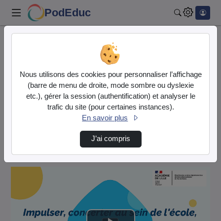
PodEduc
Rechercher
Accueil
OTA 62
Webinaires
Webinaire Notre École Faisons-La Ensemble : …
Nous utilisons des cookies pour personnaliser l’affichage
OTA 62
(barre de menu de droite, mode sombre ou dyslexie
etc.), gérer la session (authentification) et analyser le
trafic du site (pour certaines instances).
Description de la chaîne
En savoir plus
Webinaires
J’ai compris
Retrouvez l'intégralité des webinaires proposés par
"Objectif : Territoires Apprenants"