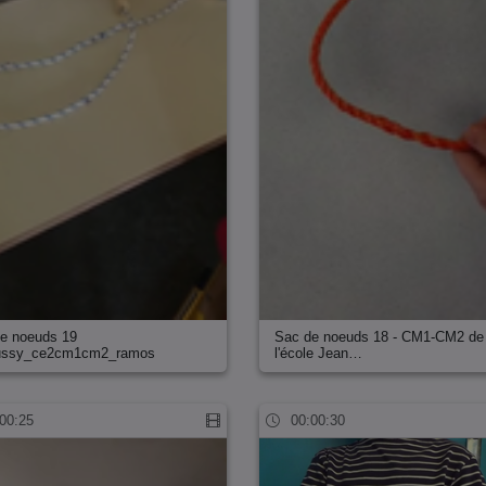
e noeuds 19
Sac de noeuds 18 - CM1-CM2 de
ussy_ce2cm1cm2_ramos
l'école Jean…
00:25
00:00:30