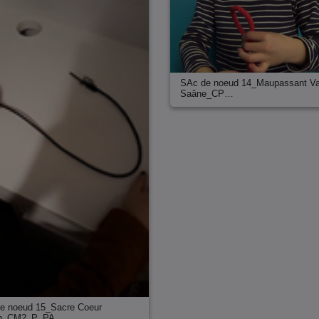
SAc de noeud 14_Maupassant Va
Saâne_CP…
e noeud 15_Sacre Coeur
n_CM2_P_PA…