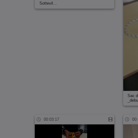
Sottevil…
Sac d
_deb
00:03:17
00: