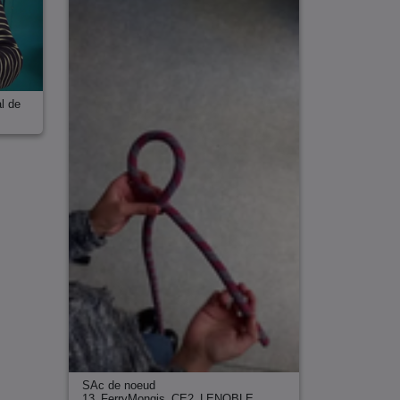
l de
SAc de noeud
13_FerryMongis_CE2_LENOBLE