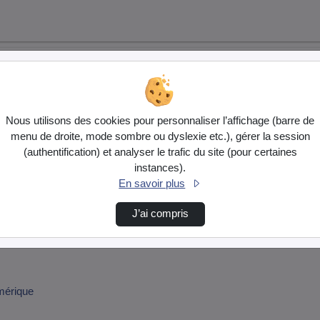
Nous utilisons des cookies pour personnaliser l’affichage (barre de
Démarrer la liste de lecture
menu de droite, mode sombre ou dyslexie etc.), gérer la session
(authentification) et analyser le trafic du site (pour certaines
instances).
En savoir plus
J’ai compris
érieux. Les élèves vous expliquent comment réaliser les différents n
érique