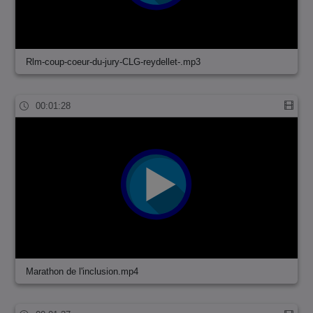
Rlm-coup-coeur-du-jury-CLG-reydellet-.mp3
00:01:28
Marathon de l'inclusion.mp4