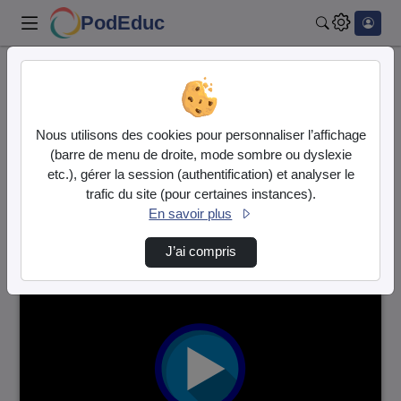
PodEduc
Rechercher
Accueil
Listes de lecture
EDD La Réunion
Liste de lecture : EDD La
Nous utilisons des cookies pour personnaliser l’affichage
(barre de menu de droite, mode sombre ou dyslexie
Réunion
etc.), gérer la session (authentification) et analyser le
trafic du site (pour certaines instances).
6 vidéos trouvées
En savoir plus
J’ai compris
00:04:58