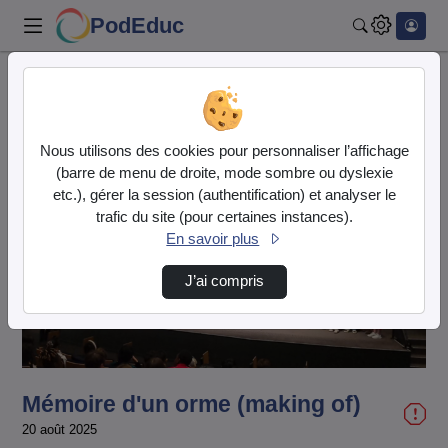
PodEduc
Rechercher
Accueil
Vidéos
Mémoire d'un orme (making of)
Nous utilisons des cookies pour personnaliser l’affichage
(barre de menu de droite, mode sombre ou dyslexie
etc.), gérer la session (authentification) et analyser le
trafic du site (pour certaines instances).
En savoir plus
Lire
J’ai compris
la
vidéo
Mémoire d'un orme (making of)
20 août 2025