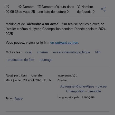
Durée :
Nombre
Nombre d’ajouts dans
Nombre
00:09:33
de vues 25
une liste de lecture
0
de favoris
0
Making of de "
Mémoire d'un orme
", film réalisé par les élèves de
l'atelier cinéma du lycée Champollion pendant l'année scolaire 2024-
2025.
Vous pouvez visionner le film
en suivant ce lien
.
Mots clés :
ccaj
cinema
essai cinematographique
film
production de film
tournage
Informations
Karim Khenifer
Ajouté par :
Intervenant(s) :
20 août 2025 11:09
Mis à jour le :
Chaîne :
Auvergne-Rhône-Alpes - Lycée
Champollion - Grenoble
Français
Langue principale :
Autre
Type :