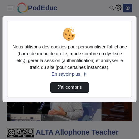
PodEduc
Rechercher
Accueil
Vidéos
ALTA Allophone Teacher Academy : développer …
Nous utilisons des cookies pour personnaliser l’affichage
(barre de menu de droite, mode sombre ou dyslexie
etc.), gérer la session (authentification) et analyser le
trafic du site (pour certaines instances).
En savoir plus
J’ai compris
Lire
la
vidéo
ALTA Allophone Teacher