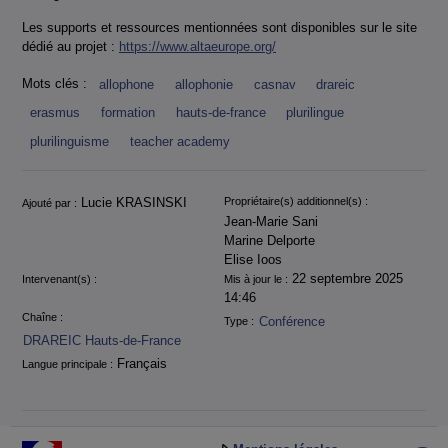
Les supports et ressources mentionnées sont disponibles sur le site
dédié au projet :
https://www.altaeurope.org/
Mots clés :
allophone
allophonie
casnav
drareic
erasmus
formation
hauts-de-france
plurilingue
plurilinguisme
teacher academy
Informations
Lucie KRASINSKI
Propriétaire(s) additionnel(s) :
Ajouté par :
Jean-Marie Sani
Marine Delporte
Elise Ioos
22 septembre 2025
Intervenant(s) :
Mis à jour le :
14:46
Chaîne :
Conférence
Type :
DRAREIC Hauts-de-France
Français
Langue principale :