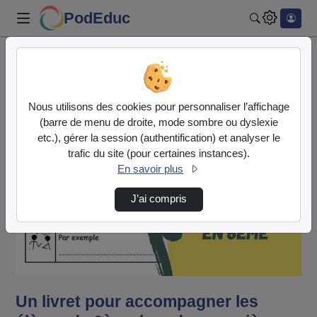
PodEduc
Rechercher
Accueil
Vidéos
Un livret pour accompagner les élèves de 6èm…
Nous utilisons des cookies pour personnaliser l’affichage
(barre de menu de droite, mode sombre ou dyslexie
etc.), gérer la session (authentification) et analyser le
trafic du site (pour certaines instances).
En savoir plus
J’ai compris
Lire
la
vidéo
Un livret pour accompagner les