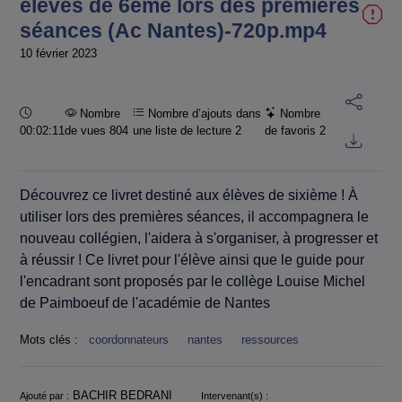
élèves de 6ème lors des premières
séances (Ac Nantes)-720p.mp4
10 février 2023
Durée :
Nombre
Nombre d’ajouts dans
Nombre
00:02:11
de vues 804
une liste de lecture
2
de favoris
2
Découvrez ce livret destiné aux élèves de sixième ! À
utiliser lors des premières séances, il accompagnera le
nouveau collégien, l'aidera à s'organiser, à progresser et
à réussir ! Ce livret pour l'élève ainsi que le guide pour
l'encadrant sont proposés par le collège Louise Michel
de Paimboeuf de l'académie de Nantes
Mots clés :
coordonnateurs
nantes
ressources
Informations
BACHIR BEDRANI
Ajouté par :
Intervenant(s) :