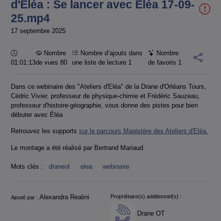
d'Éléa : Se lancer avec Éléa 17-09-
25.mp4
17 septembre 2025
Durée :
Nombre
Nombre d’ajouts dans
Nombre
01:01:13
de vues 80
une liste de lecture
1
de favoris
1
Dans ce webinaire des "Ateliers d'Eléa" de la Drane d'Orléans Tours,
Cédric Vivier, professeur de physique-chimie et Frédéric Sauzeau,
professeur d'histoire-géographie, vous donne des pistes pour bien
débuter avec Éléa
Retrouvez les supports
sur le parcours Magistère des Ateliers d'Eléa.
Le montage a été réalisé par Bertrand Mariaud.
Mots clés :
draneot
elea
webinaire
Informations
Alexandra Realini
Propriétaire(s) additionnel(s) :
Ajouté par :
Drane OT