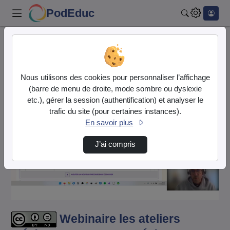
PodEduc
Rechercher
Accueil
Vidéos
Webinaire les ateliers d'Éléa : Se lancer av…
Nous utilisons des cookies pour personnaliser l’affichage
(barre de menu de droite, mode sombre ou dyslexie
etc.), gérer la session (authentification) et analyser le
trafic du site (pour certaines instances).
En savoir plus
J’ai compris
Lire
la
vidéo
Webinaire les ateliers