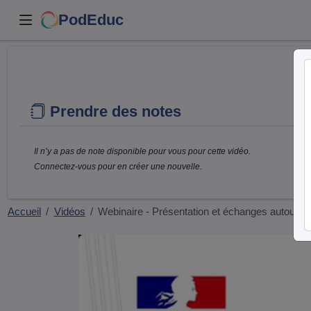
PodEduc
Prendre des notes
Il n’y a pas de note disponible pour vous pour cette vidéo.
Connectez-vous pour en créer une nouvelle.
Accueil
Vidéos
Webinaire - Présentation et échanges autour 