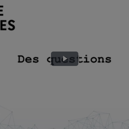
Lire
la
vidéo