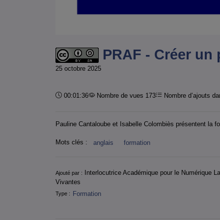
PRAF - Créer un 
25 octobre 2025
Durée :
00:01:36
Nombre de vues 173
Nombre d’ajouts dan
Pauline Cantaloube et Isabelle Colombiès présentent la f
Mots clés :
anglais
formation
Informations
Interlocutrice Académique pour le Numérique L
Ajouté par :
Vivantes
Formation
Type :