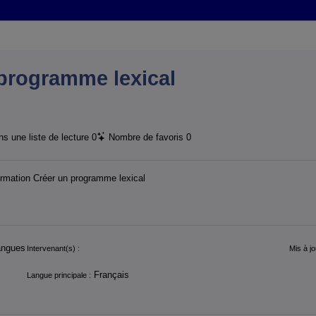
programme lexical
s une liste de lecture
0
Nombre de favoris
0
ormation Créer un programme lexical
angues
Intervenant(s) :
Mis à jo
Français
Langue principale :