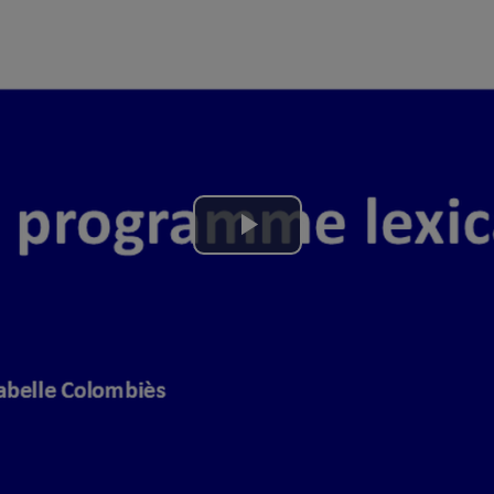
Lire
la
vidéo