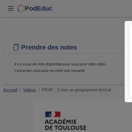
PodEduc
Prendre des notes
Il n’y a pas de note disponible pour vous pour cette vidéo.
Connectez-vous pour en créer une nouvelle.
Accueil
Vidéos
PRAF - Créer un programme lexical