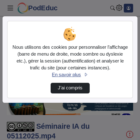
PodEduc
Rechercher
Accueil
Vidéos
Séminaire IA du 05112025.mp4
Nous utilisons des cookies pour personnaliser l’affichage
(barre de menu de droite, mode sombre ou dyslexie
etc.), gérer la session (authentification) et analyser le
trafic du site (pour certaines instances).
En savoir plus
Lire
J’ai compris
la
vidéo
Séminaire IA du
05112025.mp4