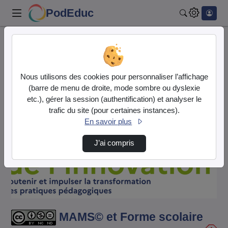
PodEduc
Rechercher
Accueil
Vidéos
MAMS© et Forme scolaire CAMPUS Innovation 25…
Nous utilisons des cookies pour personnaliser l’affichage
(barre de menu de droite, mode sombre ou dyslexie
etc.), gérer la session (authentification) et analyser le
trafic du site (pour certaines instances).
En savoir plus
J’ai compris
Lire
la
vidéo
MAMS© et Forme scolaire