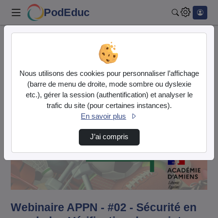
PodEduc
Rechercher
Accueil
Vidéos
Webinaire APPN - #02 - Sécurité en escalade …
Nous utilisons des cookies pour personnaliser l’affichage
(barre de menu de droite, mode sombre ou dyslexie
etc.), gérer la session (authentification) et analyser le
trafic du site (pour certaines instances).
En savoir plus
J’ai compris
Lire
la
vidéo
Webinaire APPN - #02 - Sécurité en