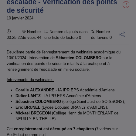
escalade - Vérification des points
de sécurité
10 janvier 2024
Durée :
Nombre
Nombre d’ajouts dans
Nombre
00:25:22
de vues 44
une liste de lecture
0
de favoris
0
Deuxième partie de l'enregistrement du webinaire académique du
10/01/2024. Intervention de
Sébastien COLOMBERO
sur la
vérification des points de sécurité relatifs à la pratique et à
l'enseignement de l'escalade en milieu scolaire.
Intervenants du webinaire :
Coralie ALEXANDRE
- IA IPR EPS Académie d'Amiens
Didier LANTZ
- IA IPR EPS Académie d'Amiens
Sébastien COLOMBERO
(collège Saint-Just de SOISSONS),
Eric BRUNEL
(Lycée Édouard BRANLY d’AMIENS),
Mickaël BREGEON
(Collège Henri de MONTHERLANT de
NEUILLY EN THELLE)
Cet
enregistrement est découpé en 7 chapitres
(7 vidéos sur
PodEduc) comme suit :