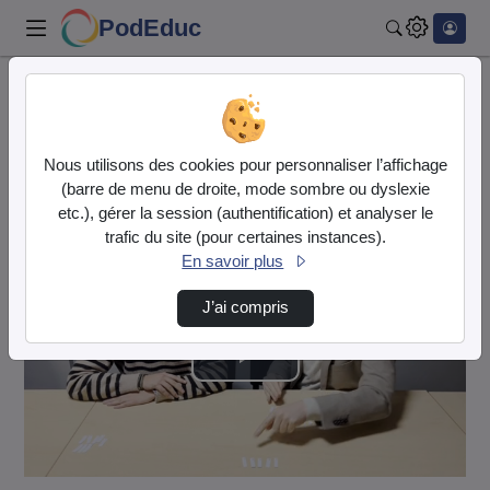
PodEduc
Rechercher
Accueil
Vidéos
Jeu_de_Nim- vidéo explicative.MOV
Nous utilisons des cookies pour personnaliser l’affichage
Cette vidéo est en mode
brouillon
.
(barre de menu de droite, mode sombre ou dyslexie
etc.), gérer la session (authentification) et analyser le
trafic du site (pour certaines instances).
En savoir plus
J’ai compris
Lire
la
vidéo