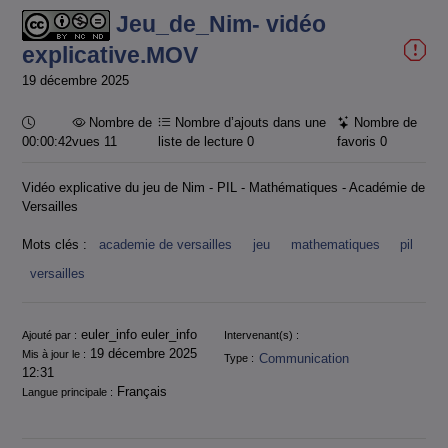
Jeu_de_Nim- vidéo
explicative.MOV
19 décembre 2025
Durée :
Nombre de
Nombre d’ajouts dans une
Nombre de
00:00:42
vues 11
liste de lecture
0
favoris
0
Vidéo explicative du jeu de Nim - PIL - Mathématiques - Académie de
Versailles
Mots clés :
academie de versailles
jeu
mathematiques
pil
versailles
Informations
euler_info euler_info
Ajouté par :
Intervenant(s) :
19 décembre 2025
Mis à jour le :
Communication
Type :
12:31
Français
Langue principale :