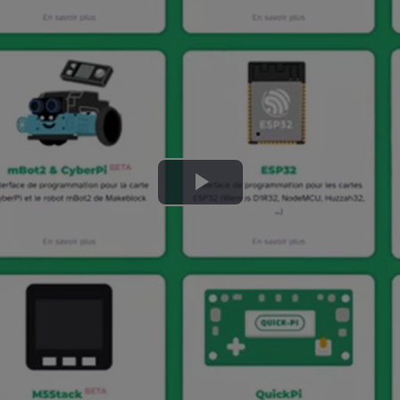
Lire
la
vidéo