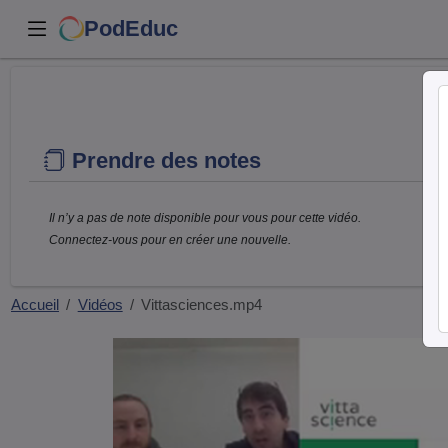
PodEduc
Prendre des notes
Il n’y a pas de note disponible pour vous pour cette vidéo.
Connectez-vous pour en créer une nouvelle.
Accueil
Vidéos
Vittasciences.mp4