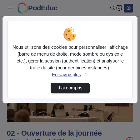
PodEduc
Rechercher
Accueil
Vidéos
02 - Ouverture de la journée d'étude (Part 2…
Nous utilisons des cookies pour personnaliser l’affichage
(barre de menu de droite, mode sombre ou dyslexie
etc.), gérer la session (authentification) et analyser le
trafic du site (pour certaines instances).
En savoir plus
J’ai compris
Lire
la
vidéo
02 - Ouverture de la journée