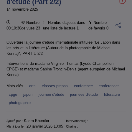
d'étude (Part 2/2)
14 novembre 2025
Durée :
Nombre
Nombre d’ajouts dans
Nombre
00:10:30
de vues 23
une liste de lecture
1
de favoris
0
Ouverture la journée d'étude internationale intitulée "Le Japon dans
les arts et la littérature (Autour de la photographie de Michael
Kenna)", PARTIE 2/2
Interventions de madame Virginie Thomas (Lycée Champollion,
CPGE) et madame Sabine Troncin-Denis (agent européen de Michael
Kenna)
Mots clés :
arts
classes prepas
conference
conferences
cpge
japon
journee d'etude
journees d'etude
litterature
photographie
Informations
Karim Khenifer
Ajouté par :
Intervenant(s) :
20 janvier 2026 10:05
Mis à jour le :
Chaîne :