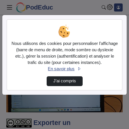
PodEduc
Rechercher
Accueil
Vidéos
Exporter un enregistrement depuis la console…
Nous utilisons des cookies pour personnaliser l’affichage
(barre de menu de droite, mode sombre ou dyslexie
etc.), gérer la session (authentification) et analyser le
trafic du site (pour certaines instances).
En savoir plus
J’ai compris
Lire
la
vidéo
Exporter un