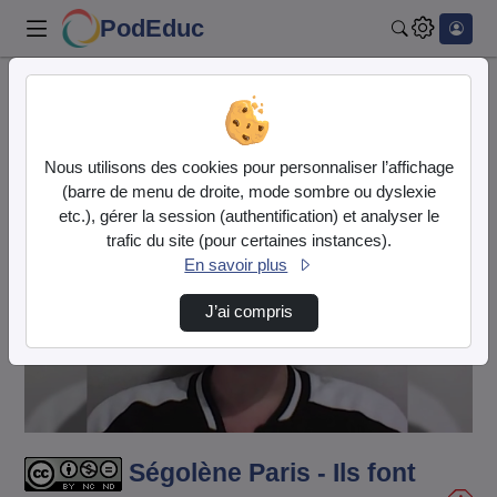
PodEduc
Rechercher
Accueil
Vidéos
Ségolène Paris - Ils font jouer en classe
Nous utilisons des cookies pour personnaliser l’affichage
(barre de menu de droite, mode sombre ou dyslexie
etc.), gérer la session (authentification) et analyser le
trafic du site (pour certaines instances).
En savoir plus
J’ai compris
Lire
la
vidéo
Ségolène Paris - Ils font