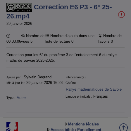
Correction E6 P3 - 6° 25-
26.mp4
29 janvier 2026
Durée :
Nombre de
Nombre d’ajouts dans une
Nombre de
00:03:06
vues 5
liste de lecture
0
favoris
0
Correction pour les 6° du problème 3 de l'entrainement 6 du rallye
maths de Savoie 2025-2026.
Informations
Sylvain Degrand
Ajouté par :
Intervenant(s) :
29 janvier 2026 16:28
Mis à jour le :
Chaîne :
Rallye mathématiques de Savoie
Français
Langue principale :
Autre
Type :
Mentions légales
Accessibilité : Partiellement