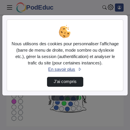
PodEduc
Rechercher
Accueil
Vidéos
Correction E6 P3 - 6° 25-26.mp4
Nous utilisons des cookies pour personnaliser l’affichage
Cette vidéo est en mode
brouillon
.
(barre de menu de droite, mode sombre ou dyslexie
etc.), gérer la session (authentification) et analyser le
trafic du site (pour certaines instances).
En savoir plus
J’ai compris
Lire
la
vidéo