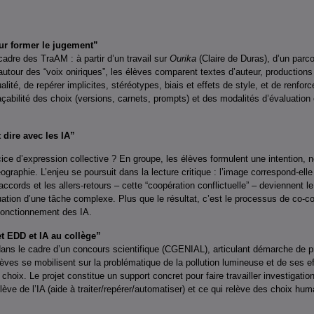
our former le jugement”
adre des TraAM : à partir d’un travail sur
Ourika
(Claire de Duras), d’un parco
e autour des “voix oniriques”, les élèves comparent textes d’auteur, productions
ualité, de repérer implicites, stéréotypes, biais et effets de style, et de renfor
traçabilité des choix (versions, carnets, prompts) et des modalités d’évaluation
t dire avec les IA”
cice d’expression collective ? En groupe, les élèves formulent une intention, 
ographie. L’enjeu se poursuit dans la lecture critique : l’image correspond-elle à 
accords et les allers-retours – cette “coopération conflictuelle” – deviennent 
uation d’une tâche complexe. Plus que le résultat, c’est le processus de co-co
 fonctionnement des IA.
et EDD et IA au collège”
dans le cadre d’un concours scientifique (CGENIAL), articulant démarche de 
èves se mobilisent sur la problématique de la pollution lumineuse et de ses ef
choix. Le projet constitue un support concret pour faire travailler investigatio
lève de l’IA (aide à traiter/repérer/automatiser) et ce qui relève des choix huma