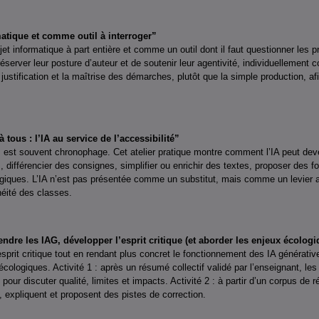
atique et comme outil à interroger”
jet informatique à part entière et comme un outil dont il faut questionner les pr
réserver leur posture d’auteur et de soutenir leur agentivité, individuellement
justification et la maîtrise des démarches, plutôt que la simple production, afi
tous : l’IA au service de l’accessibilité”
 est souvent chronophage. Cet atelier pratique montre comment l’IA peut deve
, différencier des consignes, simplifier ou enrichir des textes, proposer des f
ogiques. L’IA n’est pas présentée comme un substitut, mais comme un levier 
néité des classes.
dre les IAG, développer l’esprit critique (et aborder les enjeux écologi
esprit critique tout en rendant plus concret le fonctionnement des IA générati
 écologiques. Activité 1 : après un résumé collectif validé par l’enseignant, l
our discuter qualité, limites et impacts. Activité 2 : à partir d’un corpus de
t, expliquent et proposent des pistes de correction.