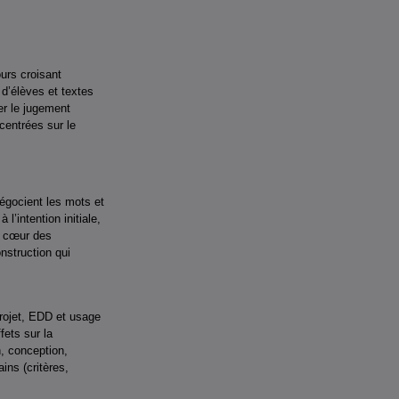
urs croisant
 d’élèves et textes
cer le jugement
 centrées sur le
négocient les mots et
l’intention initiale,
le cœur des
nstruction qui
projet, EDD et usage
fets sur la
n, conception,
ins (critères,