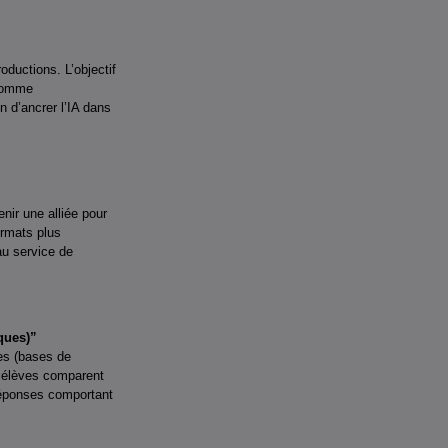
oductions. L’objectif
 comme
n d’ancrer l’IA dans
nir une alliée pour
ormats plus
au service de
ques)”
ves (bases de
es élèves comparent
 réponses comportant