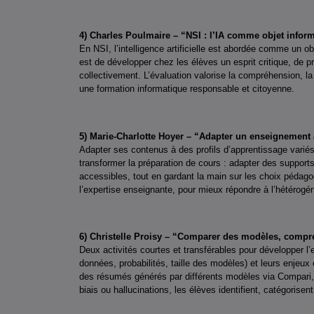
4) Charles Poulmaire – “NSI : l’IA comme objet inform
En NSI, l’intelligence artificielle est abordée comme un ob
est de développer chez les élèves un esprit critique, de p
collectivement. L’évaluation valorise la compréhension, la 
une formation informatique responsable et citoyenne.
5) Marie-Charlotte Hoyer – “Adapter un enseignement à 
Adapter ses contenus à des profils d’apprentissage variés
transformer la préparation de cours : adapter des supports
accessibles, tout en gardant la main sur les choix pédag
l’expertise enseignante, pour mieux répondre à l’hétérogé
6) Christelle Proisy – “Comparer des modèles, compren
Deux activités courtes et transférables pour développer l’
données, probabilités, taille des modèles) et leurs enjeux
des résumés générés par différents modèles via Compari, p
biais ou hallucinations, les élèves identifient, catégorisen