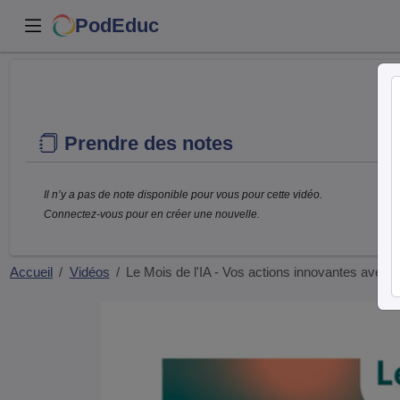
PodEduc
Prendre des notes
Il n’y a pas de note disponible pour vous pour cette vidéo.
Connectez-vous pour en créer une nouvelle.
Accueil
Vidéos
Le Mois de l'IA - Vos actions innovantes ave…