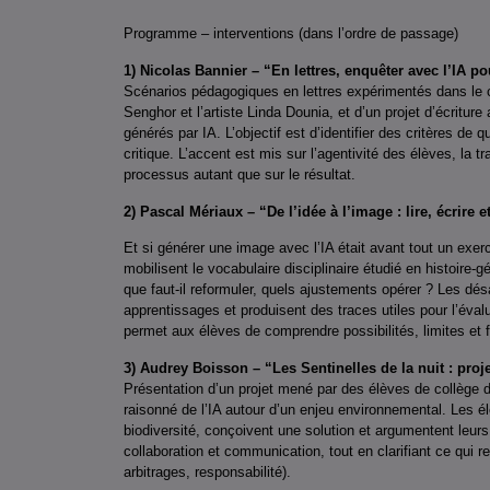
Programme – interventions (dans l’ordre de passage)
1) Nicolas Bannier – “En lettres, enquêter avec l’IA p
Scénarios pédagogiques en lettres expérimentés dans le c
Senghor et l’artiste Linda Dounia, et d’un projet d’écritur
générés par IA. L’objectif est d’identifier des critères de q
critique. L’accent est mis sur l’agentivité des élèves, la 
processus autant que sur le résultat.
2) Pascal Mériaux – “De l’idée à l’image : lire, écrire e
Et si générer une image avec l’IA était avant tout un exer
mobilisent le vocabulaire disciplinaire étudié en histoire-gé
que faut-il reformuler, quels ajustements opérer ? Les dés
apprentissages et produisent des traces utiles pour l’éval
permet aux élèves de comprendre possibilités, limites et
3) Audrey Boisson – “Les Sentinelles de la nuit : proj
Présentation d’un projet mené par des élèves de collège 
raisonné de l’IA autour d’un enjeu environnemental. Les él
biodiversité, conçoivent une solution et argumentent leurs 
collaboration et communication, tout en clarifiant ce qui re
arbitrages, responsabilité).