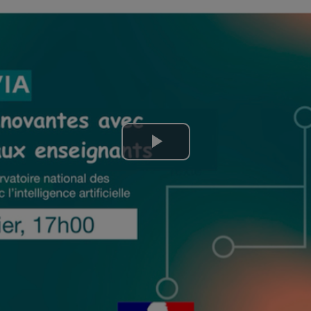
Lire
la
vidéo