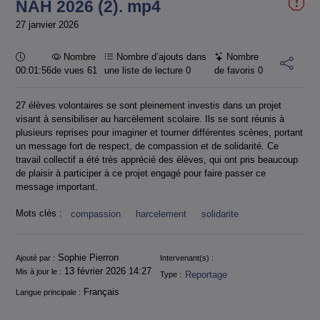
NAH 2026 (2). mp4
27 janvier 2026
Durée :
Nombre
Nombre d’ajouts dans
Nombre
00:01:56
de vues 61
une liste de lecture
0
de favoris
0
27 élèves volontaires se sont pleinement investis dans un projet
visant à sensibiliser au harcèlement scolaire. Ils se sont réunis à
plusieurs reprises pour imaginer et tourner différentes scènes, portant
un message fort de respect, de compassion et de solidarité. Ce
travail collectif a été très apprécié des élèves, qui ont pris beaucoup
de plaisir à participer à ce projet engagé pour faire passer ce
message important.
Mots clés :
compassion
harcelement
solidarite
Informations
Sophie Pierron
Ajouté par :
Intervenant(s) :
13 février 2026 14:27
Mis à jour le :
Reportage
Type :
Français
Langue principale :