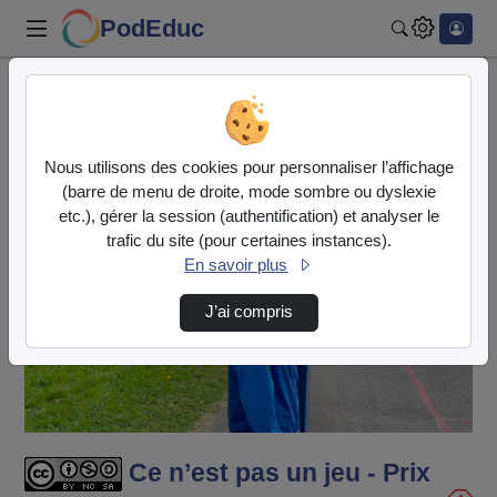
PodEduc
Rechercher
Accueil
Vidéos
Ce n’est pas un jeu - Prix NAH 2026 (2). mp4
Nous utilisons des cookies pour personnaliser l’affichage
(barre de menu de droite, mode sombre ou dyslexie
etc.), gérer la session (authentification) et analyser le
trafic du site (pour certaines instances).
En savoir plus
J’ai compris
Lire
la
vidéo
Ce n’est pas un jeu - Prix