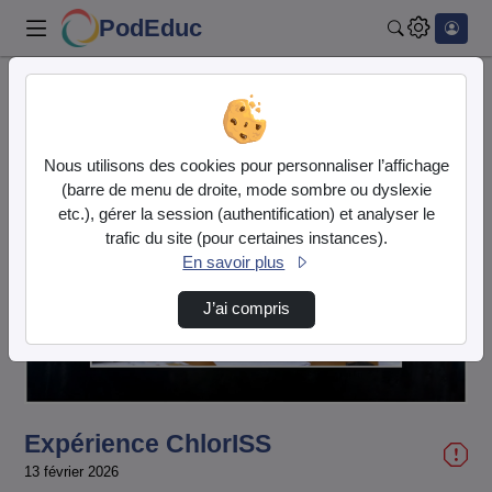
PodEduc
Rechercher
Accueil
Vidéos
Expérience ChlorISS
Nous utilisons des cookies pour personnaliser l’affichage
(barre de menu de droite, mode sombre ou dyslexie
etc.), gérer la session (authentification) et analyser le
trafic du site (pour certaines instances).
En savoir plus
Lire
J’ai compris
la
vidéo
Expérience ChlorISS
13 février 2026