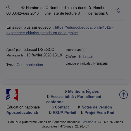
Durée :
Nombre de
Nombre d’ajouts dans
Nombre
00:03:42
vues 2848
une liste de lecture
0
de favoris
0
En savoir plus sur éduscol :
https://eduscol.education.fr/4311/l-
experience-chloriss-prends-en-de-la-graine
Informations
éduscol DGESCO
Ajouté par :
Intervenant(s) :
13 février 2026 15:19
Mis à jour le :
Éduscol
Chaîne :
Français
Langue principale :
Communication
Type :
Mentions légales
Accessibilité : Partiellement
conforme
Éducation nationale
Contact
Notes de version
Apps.education.fr
ESUP-Portail
Projet Esup-Pod
PodEduc plateforme vidéos de Éducation nationale -
Version 3.8.4
- 69576 vidéos
disponibles [ 470 days, 21:26:48 ]