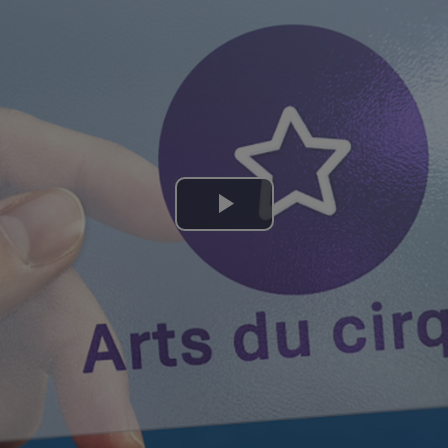
Lire
la
vidéo